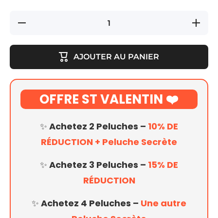
Réduire
Augmente
la
la quanti
quantité
de Gross
de
Peluche
Grosse
Gorille
AJOUTER AU PANIER
Peluche
Gorille
OFFRE ST VALENTIN ❤️
✨ Achetez
2 Peluches
–
10% DE
RÉDUCTION + Peluche Secrète
✨ Achetez
3 Peluches
–
15% DE
RÉDUCTION
✨ Achetez
4 Peluches
–
Une autre