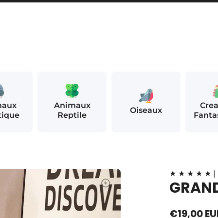
maux
Animaux
Crea
Oiseaux
tique
Reptile
Fanta
★ ★ ★ ★ ★ | 
GRAND
€19,00 EU