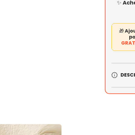
✨ Ach
🎁
Ajo
po
GRAT
DESC