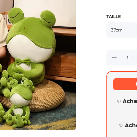
TAILLE
Réduire la
quantité
de
Grande
Peluche
Grenouille
✨ Ach
✨ Ach