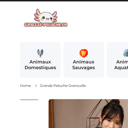
IGNORER ET PASSER AU CONTENU
Animaux
Animaux
Ani
Domestiques
Sauvages
Aqua
Home
Grande Peluche Grenouille
Passer aux informations produits