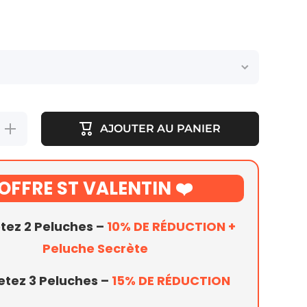
Augmenter
AJOUTER AU PANIER
la quantité
de Grande
Peluche
Grenouille
OFFRE ST VALENTIN ❤️
etez
2 Peluches
–
10% DE RÉDUCTION +
Peluche Secrète
etez
3 Peluches
–
15% DE RÉDUCTION